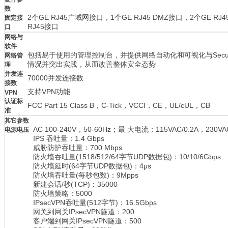
数
2个GE RJ45广域网接口，1个GE RJ45 DMZ接口，2个GE RJ4
固定接
RJ45接口
口
网络与
软件
包括易于使用的管理控制台，并提供网络自动化和可视化与Securi
网络管
情况并突出实践，从而改善整体安全态势
理
并发连
70000并发连接数
接数
支持VPN功能
VPN
认证标
FCC Part 15 Class B，C-Tick，VCCI，CE，UL/cUL，CB
准
其它参数
AC 100-240V，50-60Hz；最 大电流：115VAC/0.2A，230
电源电压
IPS 吞吐量：1.4 Gbps
威胁防护吞吐量：700 Mbps
防火墙吞吐量(1518/512/64字节UDP数据包)：10/10/6Gbps
防火墙延时(64字节UDP数据包)：4μs
防火墙吞吐量(每秒包数)：9Mpps
新建会话/秒(TCP)：35000
防火墙策略：5000
IPsecVPN吞吐量(512字节)：16.5Gbps
网关到网关IPsecVPN隧道：200
客户端到网关IPsecVPN隧道：500