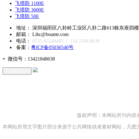
飞塔防 1100E
飞塔防 3600E
飞塔防 50E
地址： 深圳福田区八卦岭工业区八卦二路613栋东座四楼418,
邮箱： Lihc@boante.com
电话：
0755-83244405 / 134 2184 8638
备案：
粤ICP备05036540号
+
微信号：
13421848638
点击复制微信
版权声明：本网站所刊内容
本网站所用文字图片部分来源于公共网络或者素材网站，凡图