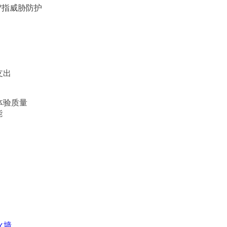
*指威胁防护
支出
体验质量
能
防火墙