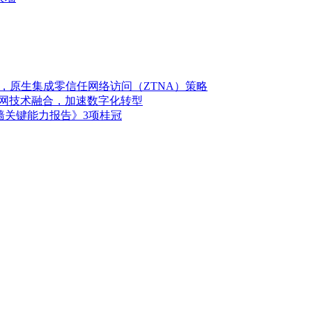
），原生集成零信任网络访问（ZTNA）策略
和组网技术融合，加速数字化转型
防火墙关键能力报告》3项桂冠