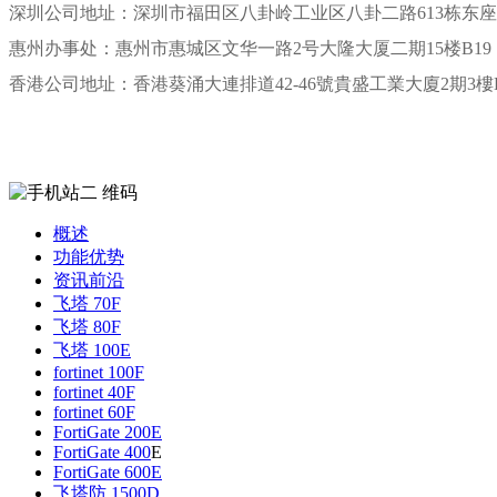
深圳公司地址：深圳市福田区八卦岭工业区八卦二路613栋东座四楼4
惠州办事处：惠州市惠城区文华一路2号大隆大厦二期15楼B19
香港公司地址：香港葵涌大連排道42-46號貴盛工業大廈2期3樓H
概述
功能优势
资讯前沿
飞塔 70F
飞塔 80F
飞塔 100E
fortinet 100F
fortinet 40F
fortinet 60F
FortiGate 200E
FortiGate 400
E
FortiGate 600E
飞塔防 1500D