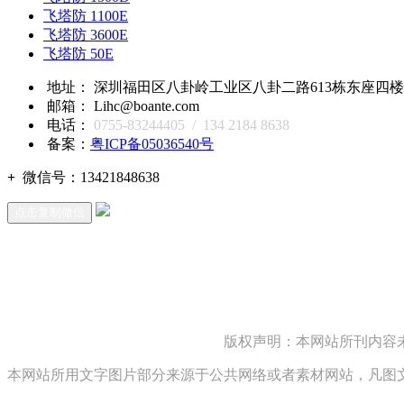
飞塔防 1100E
飞塔防 3600E
飞塔防 50E
地址： 深圳福田区八卦岭工业区八卦二路613栋东座四楼418,
邮箱： Lihc@boante.com
电话：
0755-83244405 / 134 2184 8638
备案：
粤ICP备05036540号
+
微信号：
13421848638
点击复制微信
版权声明：本网站所刊内容
本网站所用文字图片部分来源于公共网络或者素材网站，凡图